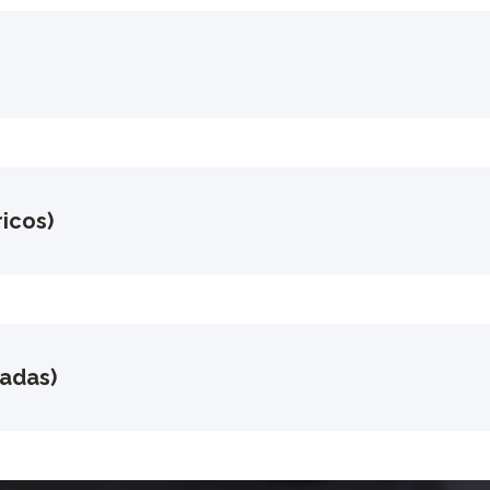
icos)
gadas)