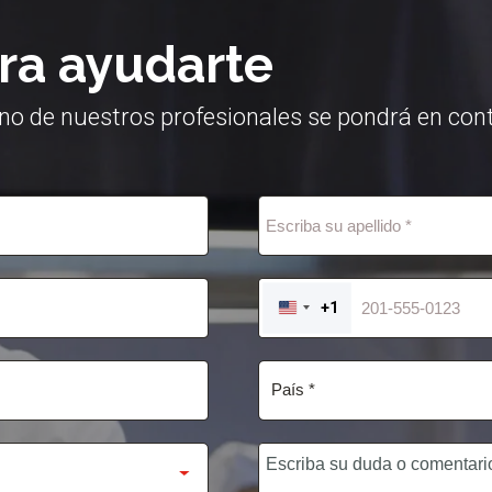
ra ayudarte
no de nuestros profesionales se pondrá en cont
+1
UNITED
STATES
+1