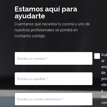
Estamos aquí para
ayudarte
Cuentanos qué necesita tu cocina y uno de
nuestros profesionales se pondrá en
contacto contigo.
Aut
al
env
de
pr
ofe
y
otr
co