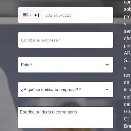
com
so
+1
pro
UNITED
STATES
y
+1
ser
ofr
por
AR
S.
y
res
de
fili
del
del
Gr
CF
Br