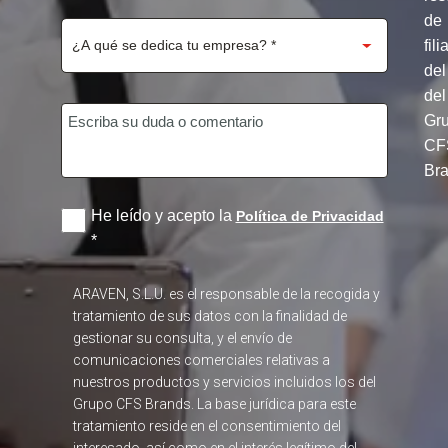
de
fili
del
del
Gr
CF
Br
He leído y acepto la
Política de Privacidad
*
ARAVEN, S.L.U. es el responsable de la recogida y
tratamiento de sus datos con la finalidad de
gestionar su consulta, y el envío de
comunicaciones comerciales relativas a
nuestros productos y servicios incluidos los del
Grupo CFS Brands. La base jurídica para este
tratamiento reside en el consentimiento del
interesado, así como en el interés legítimo del