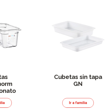
tas
Cubetas sin tapa
norm
GN
bonato
ilia
Ir a familia