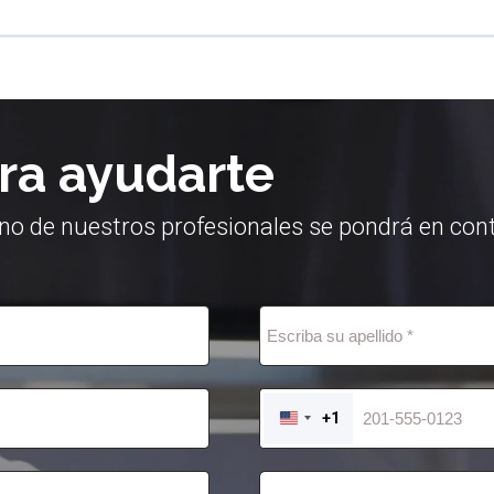
ra ayudarte
no de nuestros profesionales se pondrá en cont
+1
UNITED
STATES
+1