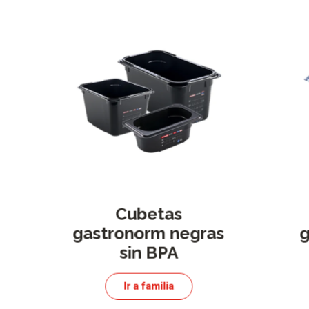
Cubetas
gastronorm negras
g
sin BPA
Ir a familia