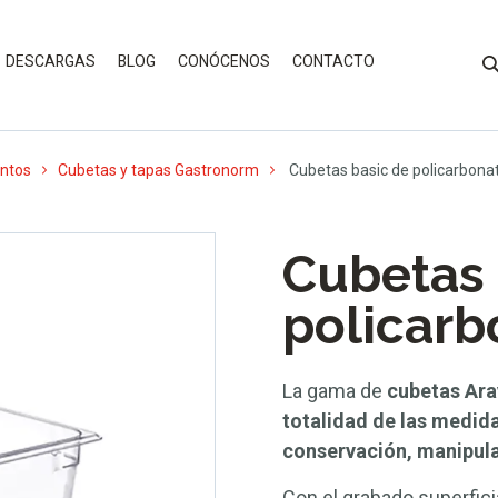
DESCARGAS
BLOG
CONÓCENOS
CONTACTO
entos
Cubetas y tapas Gastronorm
Cubetas basic de policarbona
Cubetas 
policar
La gama de
cubetas Ar
totalidad de las medida
conservación, manipulac
Con el grabado superfici