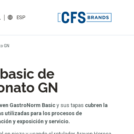
ESP
to GN
basic de
bonato GN
aven GastroNorm Basic
y sus tapas
cubren la
s utilizadas para los procesos de
ión y exposición y servicio.
al en pieza y usando el rotulador Araven Horeca