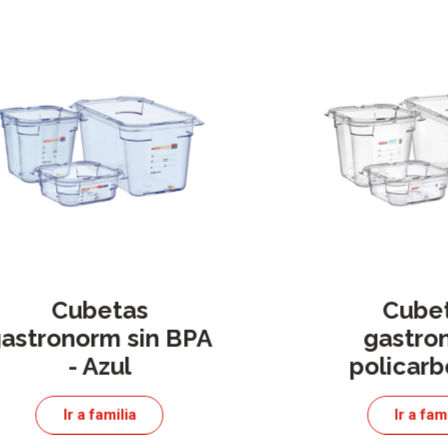
Cubetas
Cube
astronorm sin BPA
gastro
- Azul
policar
Ir a familia
Ir a fam