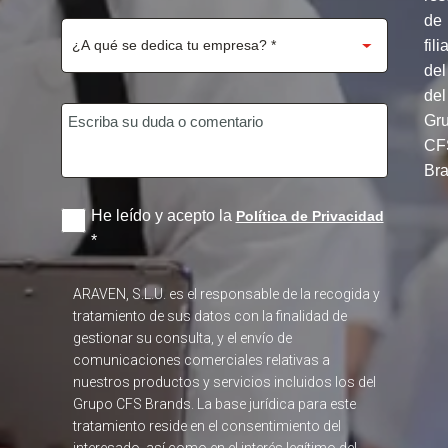
de
fili
del
del
Gr
CF
Br
He leído y acepto la
Política de Privacidad
*
ARAVEN, S.L.U. es el responsable de la recogida y
tratamiento de sus datos con la finalidad de
gestionar su consulta, y el envío de
comunicaciones comerciales relativas a
nuestros productos y servicios incluidos los del
Grupo CFS Brands. La base jurídica para este
tratamiento reside en el consentimiento del
interesado, así como en el interés legítimo del