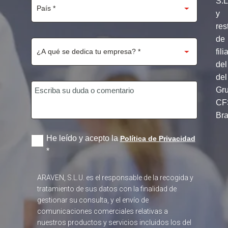
S.
y
res
de
fili
del
del
Gr
CF
Br
He leído y acepto la
Política de Privacidad
*
ARAVEN, S.L.U. es el responsable de la recogida y
tratamiento de sus datos con la finalidad de
gestionar su consulta, y el envío de
comunicaciones comerciales relativas a
nuestros productos y servicios incluidos los del