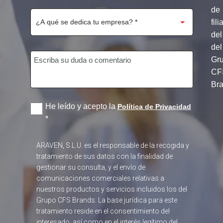
de
fili
del
del
Gr
CF
Br
He leído y acepto la
Política de Privacidad
*
ARAVEN, S.L.U. es el responsable de la recogida y
tratamiento de sus datos con la finalidad de
gestionar su consulta, y el envío de
comunicaciones comerciales relativas a
nuestros productos y servicios incluidos los del
Grupo CFS Brands. La base jurídica para este
tratamiento reside en el consentimiento del
interesado, así como en el interés legítimo del