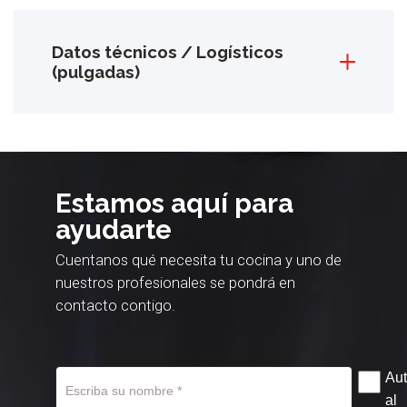
Datos técnicos / Logísticos
(pulgadas)
Estamos aquí para
ayudarte
Cuentanos qué necesita tu cocina y uno de
nuestros profesionales se pondrá en
contacto contigo.
Aut
al