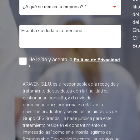
fili
del
del
Gr
CF
Br
He leído y acepto la
Política de Privacidad
*
ARAVEN, S.L.U. es el responsable de la recogida y
tratamiento de sus datos con la finalidad de
gestionar su consulta, y el envío de
comunicaciones comerciales relativas a
nuestros productos y servicios incluidos los del
Grupo CFS Brands. La base jurídica para este
tratamiento reside en el consentimiento del
interesado, así como en el interés legítimo del
Responsable. Con carácter general, sus datos no