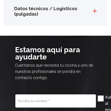
Datos técnicos / Logísticos
(pulgadas)
Estamos aquí para
ayudarte
Cuentanos qué necesita tu cocina y uno de
nuestros profesionales se pondrá en
contacto contigo.
Aut
al
env