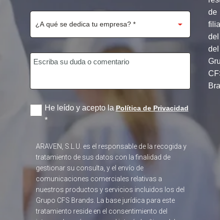
de
fili
del
del
Gr
CF
Br
He leído y acepto la
Política de Privacidad
*
ARAVEN, S.L.U. es el responsable de la recogida y
tratamiento de sus datos con la finalidad de
gestionar su consulta, y el envío de
comunicaciones comerciales relativas a
nuestros productos y servicios incluidos los del
Grupo CFS Brands. La base jurídica para este
tratamiento reside en el consentimiento del