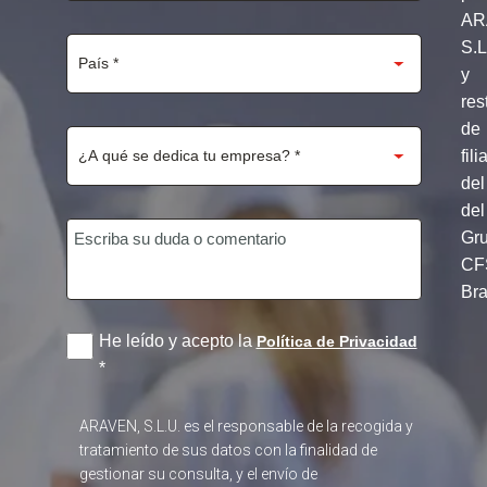
AR
S.
y
res
de
fili
del
del
Gr
CF
Br
He leído y acepto la
Política de Privacidad
*
ARAVEN, S.L.U. es el responsable de la recogida y
tratamiento de sus datos con la finalidad de
gestionar su consulta, y el envío de