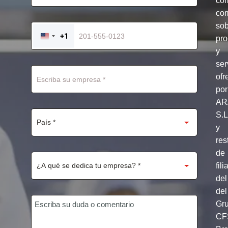
co
com
so
+1
pro
UNITED
STATES
y
+1
ser
ofr
por
AR
S.
y
res
de
fili
del
del
Gr
CF