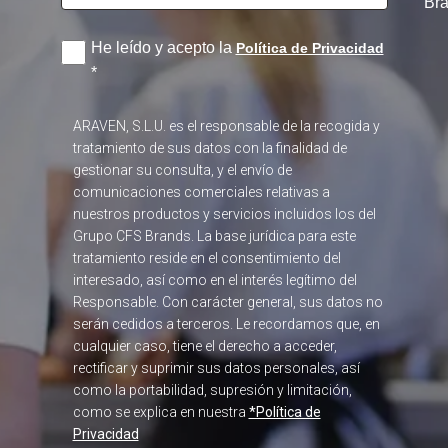
Br
He leído y acepto la
Política de Privacidad
*
ARAVEN, S.L.U. es el responsable de la recogida y
tratamiento de sus datos con la finalidad de
gestionar su consulta, y el envío de
comunicaciones comerciales relativas a
nuestros productos y servicios incluidos los del
Grupo CFS Brands. La base jurídica para este
tratamiento reside en el consentimiento del
interesado, así como en el interés legítimo del
Responsable. Con carácter general, sus datos no
serán cedidos a terceros. Le recordamos que, en
cualquier caso, tiene el derecho a acceder,
rectificar y suprimir sus datos personales, así
como la portabilidad, supresión y limitación,
como se explica en nuestra
*Política de
Privacidad