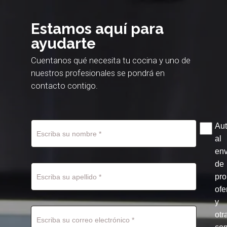
Estamos aquí para
ayudarte
Cuentanos qué necesita tu cocina y uno de
nuestros profesionales se pondrá en
contacto contigo.
Aut
al
env
de
pr
ofe
y
otr