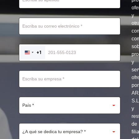
ofe
y
otr
co
com
so
+1
pro
UNITED
STATES
y
+1
ser
ofr
por
AR
S.
y
res
de
fili