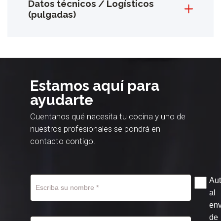
Datos técnicos / Logísticos
(pulgadas)
Estamos aquí para
ayudarte
Cuentanos qué necesita tu cocina y uno de
nuestros profesionales se pondrá en
contacto contigo.
Aut
al
env
de