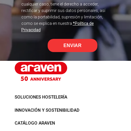
cualquier caso, tiene el derecho a acceder,
rectificar y suprimir sus datos personales, así
como la portabilidad, supresión y limitación,
como se explica en nuestra
*Política de
Privacidad
ENVIAR
SOLUCIONES HOSTELERÍA
INNOVACIÓN Y SOSTENIBILIDAD
CATÁLOGO ARAVEN