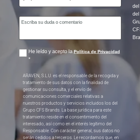
del
del
Gr
CF
Br
He leído y acepto la
Política de Privacidad
*
ARAVEN, S.L.U. es el responsable de la recogida y
tratamiento de sus datos con la finalidad de
gestionar su consulta, y el envío de
comunicaciones comerciales relativas a
nuestros productos y servicios incluidos los del
Grupo CFS Brands. La base jurídica para este
tratamiento reside en el consentimiento del
interesado, así como en el interés legítimo del
Responsable. Con carácter general, sus datos no
serán cedidos a terceros. Le recordamos que, en