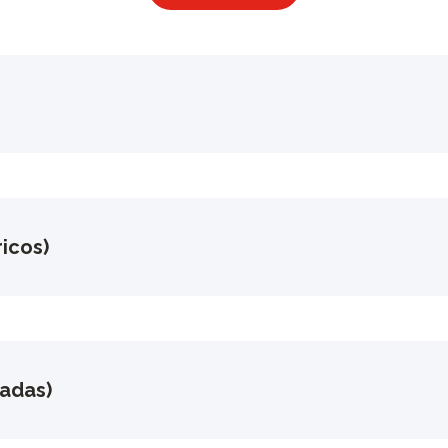
icos)
gadas)