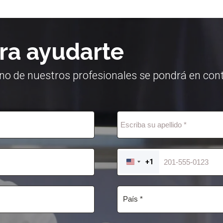
ra ayudarte
no de nuestros profesionales se pondrá en cont
+1
UNITED
STATES
+1