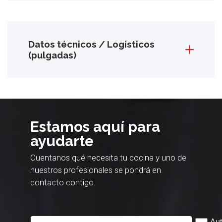
Datos técnicos / Logísticos
(pulgadas)
Estamos aquí para
ayudarte
Cuentanos qué necesita tu cocina y uno de
nuestros profesionales se pondrá en
contacto contigo.
Aut