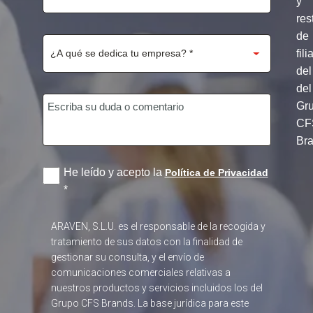
y
res
de
fili
del
del
Gr
CF
Br
He leído y acepto la
Política de Privacidad
*
ARAVEN, S.L.U. es el responsable de la recogida y
tratamiento de sus datos con la finalidad de
gestionar su consulta, y el envío de
comunicaciones comerciales relativas a
nuestros productos y servicios incluidos los del
Grupo CFS Brands. La base jurídica para este