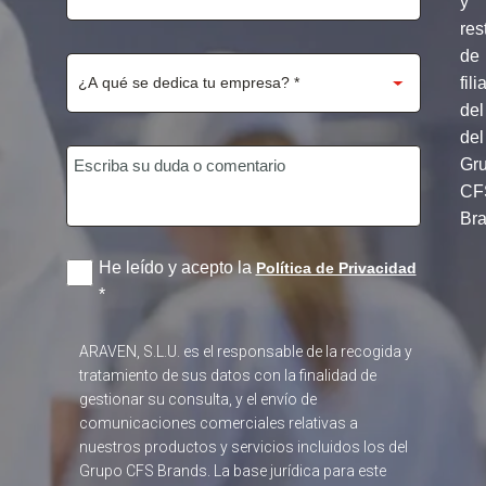
y
res
de
fili
del
del
Gr
CF
Br
He leído y acepto la
Política de Privacidad
*
ARAVEN, S.L.U. es el responsable de la recogida y
tratamiento de sus datos con la finalidad de
gestionar su consulta, y el envío de
comunicaciones comerciales relativas a
nuestros productos y servicios incluidos los del
Grupo CFS Brands. La base jurídica para este