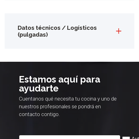
Datos técnicos / Logísticos
(pulgadas)
Estamos aquí para
ayudarte
Cuentanos qué necesita tu cocina y uno de
nuestros profesionales se pondrá en
contacto contigo.
Aut