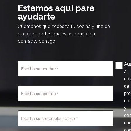
Estamos aquí para
ayudarte
Cuentanos qué necesita tu cocina y uno de
nuestros profesionales se pondrá en
contacto contigo.
Aut
al
env
de
pr
ofe
y
otr
co
com