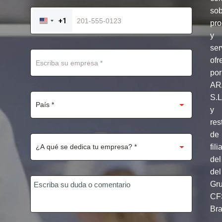
so
+1
pro
UNITED
STATES
y
+1
ser
ofr
por
AR
S.
y
res
de
fili
del
del
Gr
CF
Br