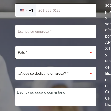
so
+1
pro
UNITED
STATES
y
+1
ser
ofr
por
AR
S.
y
res
de
fili
del
del
Gr
CF
Br