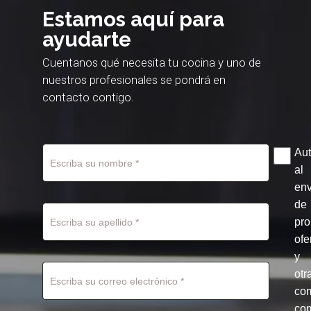
Estamos aquí para
ayudarte
Cuentanos qué necesita tu cocina y uno de
nuestros profesionales se pondrá en
contacto contigo.
Aut
al
env
de
pr
ofe
y
otr
co
com