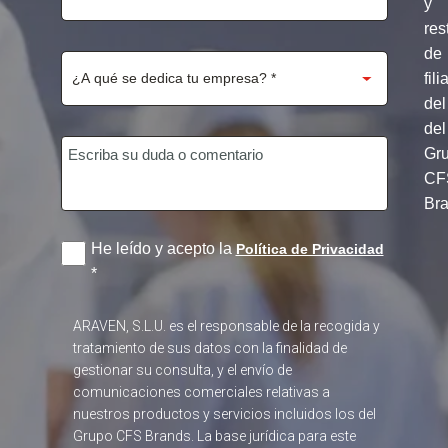
y
res
de
fili
del
del
Gr
CF
Br
He leído y acepto la
Política de Privacidad
*
ARAVEN, S.L.U. es el responsable de la recogida y
tratamiento de sus datos con la finalidad de
gestionar su consulta, y el envío de
comunicaciones comerciales relativas a
nuestros productos y servicios incluidos los del
Grupo CFS Brands. La base jurídica para este