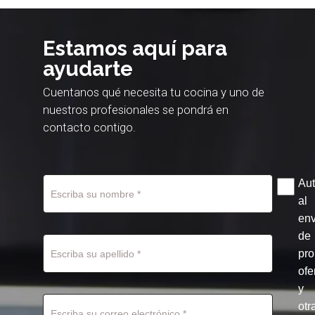
Estamos aquí para
ayudarte
Cuentanos qué necesita tu cocina y uno de
nuestros profesionales se pondrá en
contacto contigo.
Aut
al
env
de
pr
ofe
y
otr