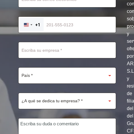
co
com
so
+1
pro
UNITED
STATES
y
+1
ser
ofr
por
AR
S.
y
res
de
fili
del
del
Gr
CF