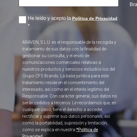
Br
He leído y acepto la
Política de Privacidad
*
ARAVEN, S.L.U. es el responsable de la recogida y
tratamiento de sus datos con la finalidad de
gestionar su consulta, y el envío de
comunicaciones comerciales relativas a
nuestros productos y servicios incluidos los del
Grupo CFS Brands. La base jurídica para este
tratamiento reside en el consentimiento del
interesado, así como en el interés legítimo del
Responsable. Con carácter general, sus datos no
serán cedidos a terceros. Le recordamos que, en
cualquier caso, tiene el derecho a acceder,
rectificar y suprimir sus datos personales, así
como la portabilidad, supresión y limitación,
como se explica en nuestra
*Política de
Privacidad