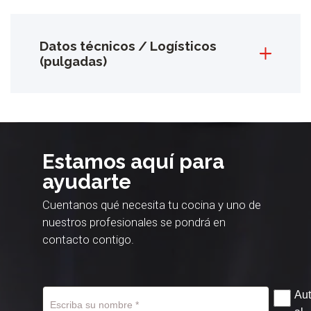
Datos técnicos / Logísticos
(pulgadas)
Estamos aquí para
ayudarte
Cuentanos qué necesita tu cocina y uno de
nuestros profesionales se pondrá en
contacto contigo.
Aut