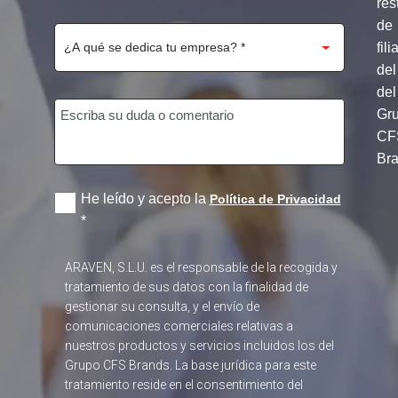
res
de
fili
del
del
Gr
CF
Br
He leído y acepto la
Política de Privacidad
*
ARAVEN, S.L.U. es el responsable de la recogida y
tratamiento de sus datos con la finalidad de
gestionar su consulta, y el envío de
comunicaciones comerciales relativas a
nuestros productos y servicios incluidos los del
Grupo CFS Brands. La base jurídica para este
tratamiento reside en el consentimiento del