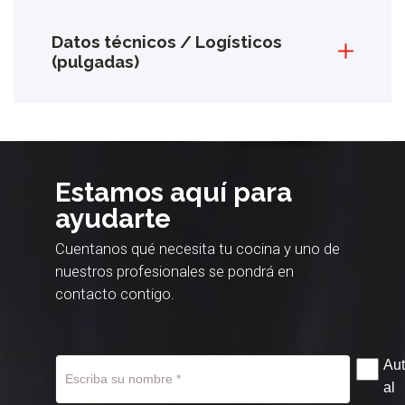
Datos técnicos / Logísticos
(pulgadas)
Estamos aquí para
ayudarte
Cuentanos qué necesita tu cocina y uno de
nuestros profesionales se pondrá en
contacto contigo.
Aut
al