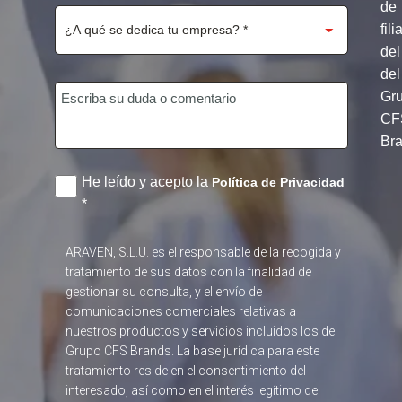
de
fili
del
del
Gr
CF
Br
He leído y acepto la
Política de Privacidad
*
ARAVEN, S.L.U. es el responsable de la recogida y
tratamiento de sus datos con la finalidad de
gestionar su consulta, y el envío de
comunicaciones comerciales relativas a
nuestros productos y servicios incluidos los del
Grupo CFS Brands. La base jurídica para este
tratamiento reside en el consentimiento del
interesado, así como en el interés legítimo del