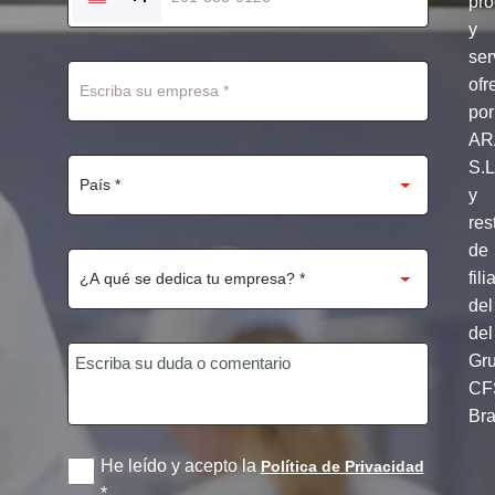
pro
UNITED
STATES
y
+1
ser
ofr
por
AR
S.
y
res
de
fili
del
del
Gr
CF
Br
He leído y acepto la
Política de Privacidad
*