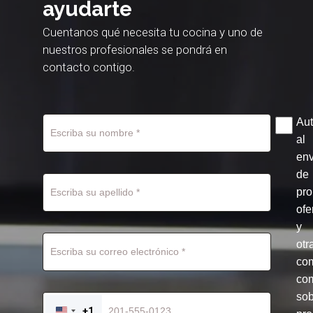
ayudarte
Cuentanos qué necesita tu cocina y uno de
nuestros profesionales se pondrá en
contacto contigo.
Aut
al
env
de
pr
ofe
y
otr
co
com
so
+1