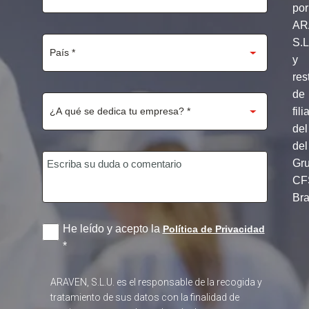
por
AR
S.
y
res
de
fili
del
del
Gr
CF
Br
He leído y acepto la
Política de Privacidad
*
ARAVEN, S.L.U. es el responsable de la recogida y
tratamiento de sus datos con la finalidad de