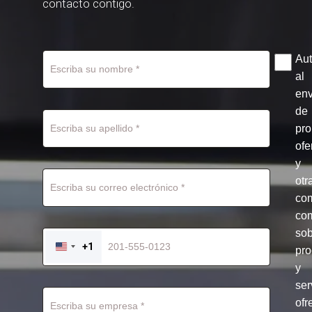
contacto contigo.
Aut
al
env
de
pr
ofe
y
otr
co
com
so
+1
pro
UNITED
STATES
y
+1
ser
ofr