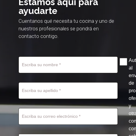
Estamos aquí para
ayudarte
Cuentanos qué necesita tu cocina y uno de
nuestros profesionales se pondrá en
contacto contigo.
Aut
al
env
de
pr
ofe
y
otr
co
com