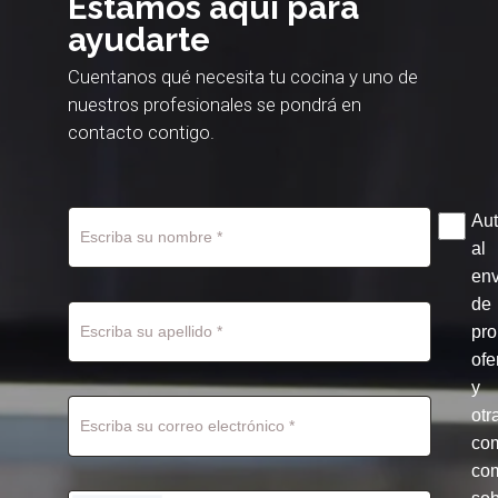
Estamos aquí para
ayudarte
Cuentanos qué necesita tu cocina y uno de
nuestros profesionales se pondrá en
contacto contigo.
Aut
al
env
de
pr
ofe
y
otr
co
com