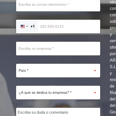
otr
co
com
so
+1
pro
UNITED
STATES
y
+1
ser
ofr
por
AR
S.
y
res
de
fili
del
del
Gr