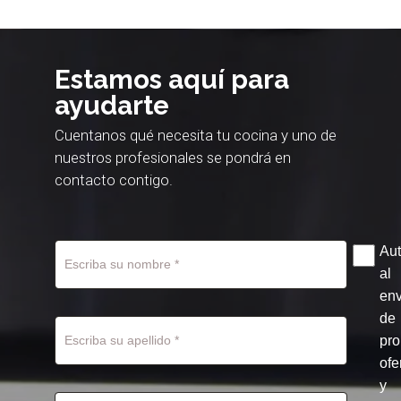
Estamos aquí para
ayudarte
Cuentanos qué necesita tu cocina y uno de
nuestros profesionales se pondrá en
contacto contigo.
Aut
al
env
de
pr
ofe
y