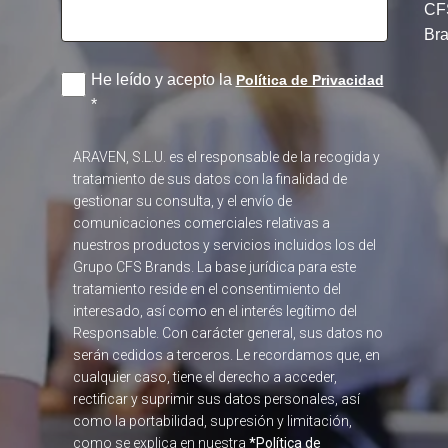
CF
Br
He leído y acepto la
Política de Privacidad
*
ARAVEN, S.L.U. es el responsable de la recogida y
tratamiento de sus datos con la finalidad de
gestionar su consulta, y el envío de
comunicaciones comerciales relativas a
nuestros productos y servicios incluidos los del
Grupo CFS Brands. La base jurídica para este
tratamiento reside en el consentimiento del
interesado, así como en el interés legítimo del
Responsable. Con carácter general, sus datos no
serán cedidos a terceros. Le recordamos que, en
cualquier caso, tiene el derecho a acceder,
rectificar y suprimir sus datos personales, así
como la portabilidad, supresión y limitación,
como se explica en nuestra
*Política de