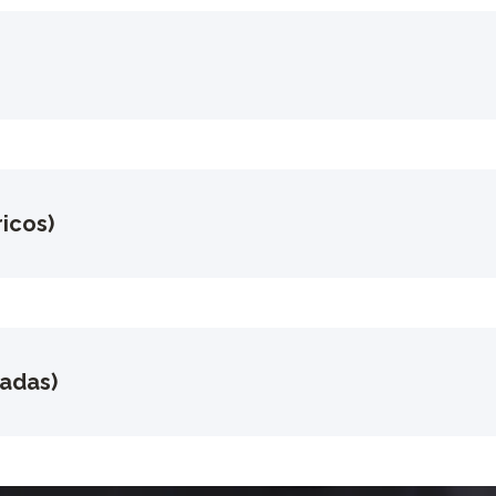
icos)
gadas)