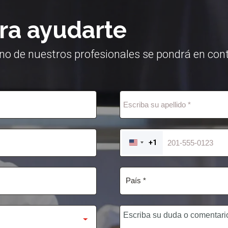
ra ayudarte
no de nuestros profesionales se pondrá en cont
+1
UNITED
STATES
+1