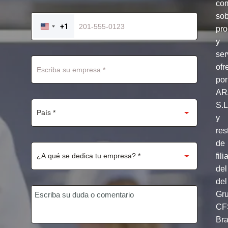
com
so
+1
pro
UNITED
STATES
y
+1
ser
ofr
por
AR
S.
y
res
de
fili
del
del
Gr
CF
Br