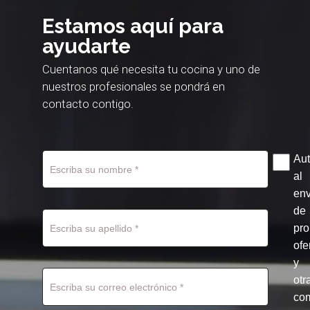
Estamos aquí para
ayudarte
Cuentanos qué necesita tu cocina y uno de
nuestros profesionales se pondrá en
contacto contigo.
Aut
al
env
de
pr
ofe
y
otr
co