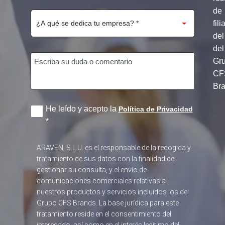
de
fili
del
del
Gr
CF
Br
He leído y acepto la
Política de Privacidad
*
ARAVEN, S.L.U. es el responsable de la recogida y
tratamiento de sus datos con la finalidad de
gestionar su consulta, y el envío de
comunicaciones comerciales relativas a
nuestros productos y servicios incluidos los del
Grupo CFS Brands. La base jurídica para este
tratamiento reside en el consentimiento del