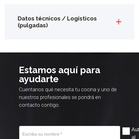
Datos técnicos / Logísticos
(pulgadas)
Estamos aquí para
ayudarte
Cuentanos qué necesita tu cocina y uno de
nuestros profesionales se pondrá en
contacto contigo.
Aut
al