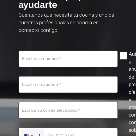
ayudarte
Cuentanos qué necesita tu cocina y uno de
nuestros profesionales se pondrá en
contacto contigo.
Aut
al
env
de
pr
ofe
y
otr
co
com
so