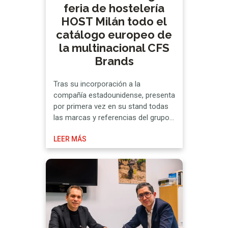
feria de hostelería
HOST Milán todo el
catálogo europeo de
la multinacional CFS
Brands
Tras su incorporación a la
compañía estadounidense, presenta
por primera vez en su stand todas
las marcas y referencias del grupo
en el continente europeo para los
LEER MÁS
sectores de foodservice, sanidad y
limpieza La oferta conjunta de las
marcas Araven, Carlisle, Elite, G.E.T.,
San Jamar y Winco ofrece el más
completo equipamiento profesional,
con una …