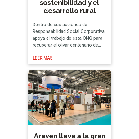
sostenibilidad y el
desarrollo rural
Dentro de sus acciones de
Responsabilidad Social Corporativa,
apoya el trabajo de esta ONG para
recuperar el olivar centenario de
Oliete, en Teruel, y preservar el
LEER MÁS
ecosistema y el empleo rural
Además de aportar fondos para
cultivar 15 árboles abandonados, ha
entregado un lote de sus productos
para la hostelería profesional que
facilitará el …
Araven lleva a la gran