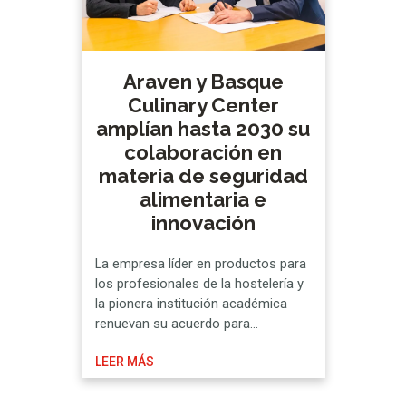
Araven y Basque
Culinary Center
amplían hasta 2030 su
colaboración en
materia de seguridad
alimentaria e
innovación
La empresa líder en productos para
los profesionales de la hostelería y
la pionera institución académica
renuevan su acuerdo para
desarrollar sinergias en formación e
LEER MÁS
investigación otros cinco años La
alianza en estos primeros 12 se ha
centrado en formación en el grado