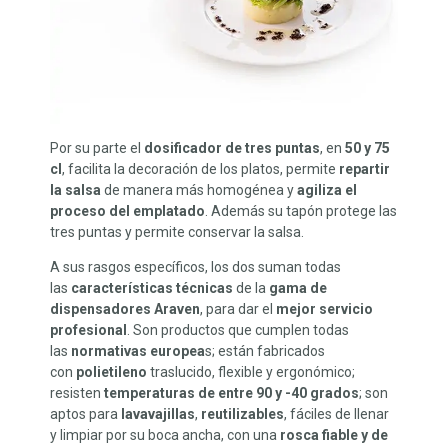
Por su parte el
dosificador de tres puntas
, en
50 y 75
cl
, facilita la decoración de los platos, permite
repartir
la salsa
de manera más homogénea y
agiliza el
proceso del emplatado
. Además su tapón protege las
tres puntas y permite conservar la salsa.
A sus rasgos específicos, los dos suman todas
las
características técnicas
de la
gama de
dispensadores Araven
, para dar el
mejor servicio
profesional
. Son productos que cumplen todas
las
normativas europea
s; están fabricados
con
polietileno
traslucido, flexible y ergonómico;
resisten
temperaturas de entre 90 y -40 grados
; son
aptos para
lavavajillas
,
reutilizables
, fáciles de llenar
y limpiar por su boca ancha, con una
rosca fiable y de