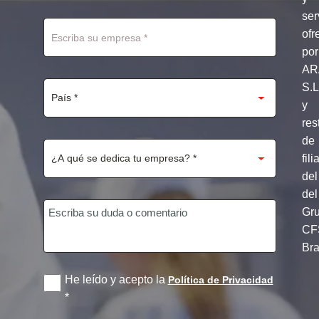
+1
ser
ofr
por
AR
S.
y
res
de
fili
del
del
Gr
CF
Br
He leído y acepto la
Política de Privacidad
*