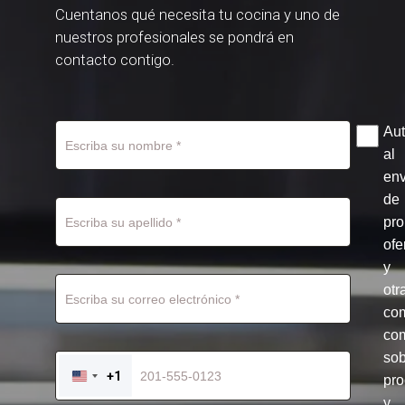
Cuentanos qué necesita tu cocina y uno de
nuestros profesionales se pondrá en
contacto contigo.
Aut
al
env
de
pr
ofe
y
otr
co
com
so
+1
pro
UNITED
STATES
y