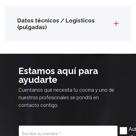
Datos técnicos / Logísticos
(pulgadas)
Estamos aquí para
ayudarte
Cuentanos qué necesita tu cocina y uno de
nuestros profesionales se pondrá en
contacto contigo.
Aut