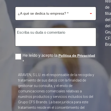
res
de
fili
del
del
Gr
CF
Br
He leído y acepto la
Política de Privacidad
*
ARAVEN, S.L.U. es el responsable de la recogida y
tratamiento de sus datos con la finalidad de
gestionar su consulta, y el envío de
comunicaciones comerciales relativas a
nuestros productos y servicios incluidos los del
Grupo CFS Brands. La base jurídica para este
tratamiento reside en el consentimiento del