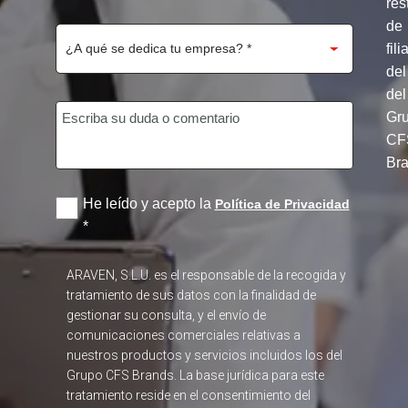
y
res
de
fili
del
del
Gr
CF
Br
He leído y acepto la
Política de Privacidad
*
ARAVEN, S.L.U. es el responsable de la recogida y
tratamiento de sus datos con la finalidad de
gestionar su consulta, y el envío de
comunicaciones comerciales relativas a
nuestros productos y servicios incluidos los del
Grupo CFS Brands. La base jurídica para este