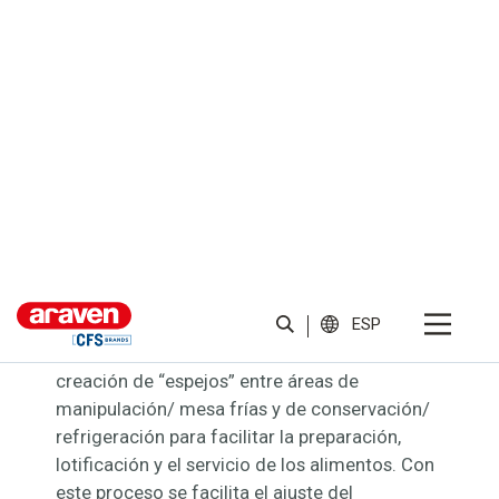
Cubetas ABS Universal
Negro
La nueva gama de
cubetas negras libres de
bisfenol
de Araven, fabricadas en ABS, está
diseñada para ser utilizada tanto en la
manipulación y exposición del alimento en
mesa fría como en su
conservación con su
correspondiente tapa hermética
. Permite la
creación de “espejos” entre áreas de
manipulación/ mesa frías y de conservación/
refrigeración para facilitar la preparación,
lotificación y el servicio de los alimentos. Con
este proceso se facilita el ajuste del