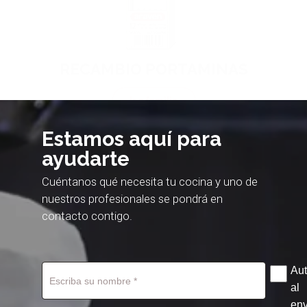
RECAMBIO PORTAMINAS
Ir a familia
Estamos aquí para
ayudarte
Cuéntanos qué necesita tu cocina y uno de
nuestros profesionales se pondrá en
contacto contigo.
Aut
al
env