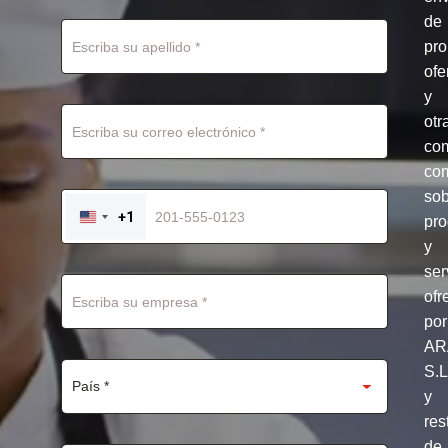
de
pr
ofe
y
otr
co
com
so
+1
pro
UNITED
STATES
y
+1
ser
ofr
por
AR
S.
y
res
de