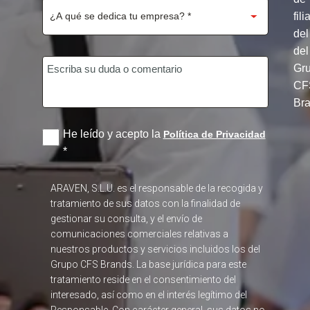
fili
del
del
Gr
CF
Br
He leído y acepto la
Política de Privacidad
*
ARAVEN, S.L.U. es el responsable de la recogida y
tratamiento de sus datos con la finalidad de
gestionar su consulta, y el envío de
comunicaciones comerciales relativas a
nuestros productos y servicios incluidos los del
Grupo CFS Brands. La base jurídica para este
tratamiento reside en el consentimiento del
interesado, así como en el interés legítimo del
Responsable. Con carácter general, sus datos no