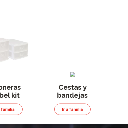
oneras
Cestas y
el kit
bandejas
a familia
Ir a familia