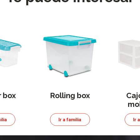
 box
Rolling box
Caj
mob
ilia
Ir a familia
Ir 