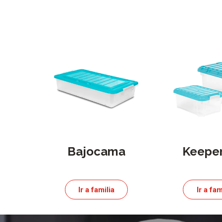
Bajocama
Keeper
Ir a familia
Ir a fam