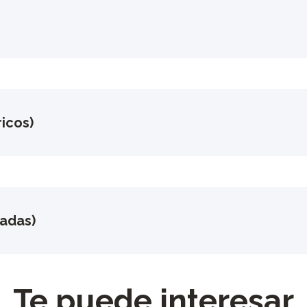
icos)
gadas)
Te puede interesar