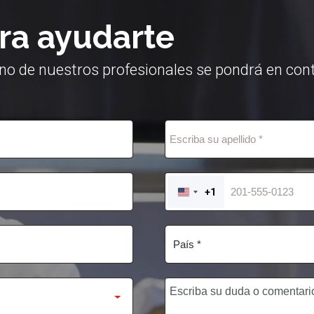
ra ayudarte
no de nuestros profesionales se pondrá en cont
+1
UNITED
STATES
+1