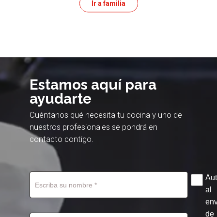
Ir a familia
Estamos aquí para
ayudarte
Cuéntanos qué necesita tu cocina y uno de
nuestros profesionales se pondrá en
contacto contigo.
Aut
al
env
de