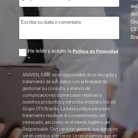
del
del
Gr
CF
Br
He leído y acepto la
Política de Privacidad
*
ARAVEN, S.L.U. es el responsable de la recogida y
tratamiento de sus datos con la finalidad de
gestionar su consulta, y el envío de
comunicaciones comerciales relativas a
nuestros productos y servicios incluidos los del
Grupo CFS Brands. La base jurídica para este
tratamiento reside en el consentimiento del
interesado, así como en el interés legítimo del
Responsable. Con carácter general, sus datos no
serán cedidos a terceros. Le recordamos que, en