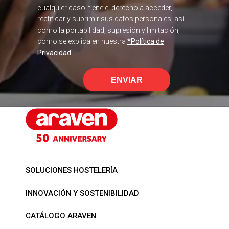
cualquier caso, tiene el derecho a acceder,
rectificar y suprimir sus datos personales, así
como la portabilidad, supresión y limitación,
como se explica en nuestra
*Política de
Privacidad
ENVIAR
SOLUCIONES HOSTELERÍA
INNOVACIÓN Y SOSTENIBILIDAD
CATÁLOGO ARAVEN