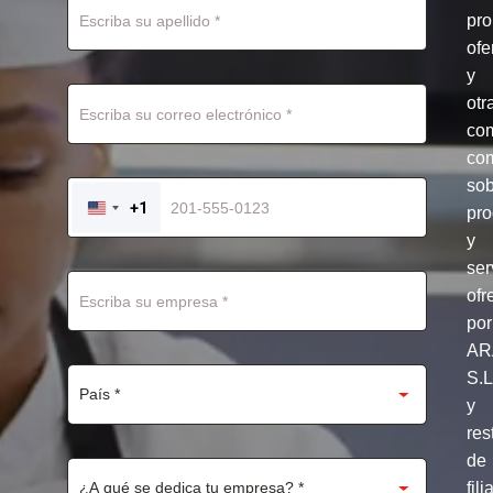
pr
ofe
y
otr
co
com
so
+1
pro
UNITED
STATES
y
+1
ser
ofr
por
AR
S.
y
res
de
fili