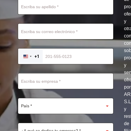
pr
ofe
y
otr
co
com
so
+1
pro
UNITED
STATES
y
+1
ser
ofr
por
AR
S.
y
res
de
fili