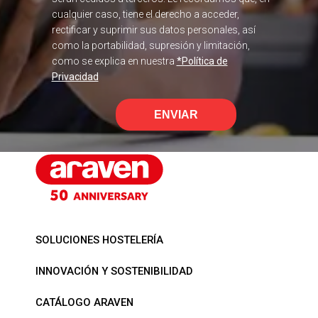
cualquier caso, tiene el derecho a acceder,
rectificar y suprimir sus datos personales, así
como la portabilidad, supresión y limitación,
como se explica en nuestra
*Política de
Privacidad
ENVIAR
SOLUCIONES HOSTELERÍA
INNOVACIÓN Y SOSTENIBILIDAD
CATÁLOGO ARAVEN