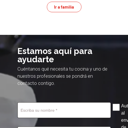
Ir a familia
Estamos aquí para
ayudarte
Cuéntanos qué necesita tu cocina y uno de
nuestros profesionales se pondrá en
contacto contigo.
Aut
al
env
de