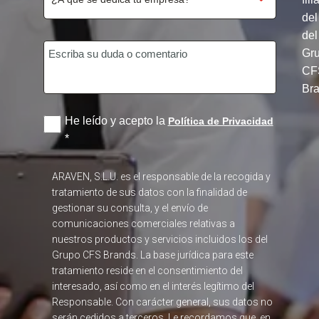
del
del
Gr
CF
Br
He leído y acepto la
Política de Privacidad
*
ARAVEN, S.L.U. es el responsable de la recogida y
tratamiento de sus datos con la finalidad de
gestionar su consulta, y el envío de
comunicaciones comerciales relativas a
nuestros productos y servicios incluidos los del
Grupo CFS Brands. La base jurídica para este
tratamiento reside en el consentimiento del
interesado, así como en el interés legítimo del
Responsable. Con carácter general, sus datos no
serán cedidos a terceros. Le recordamos que, en