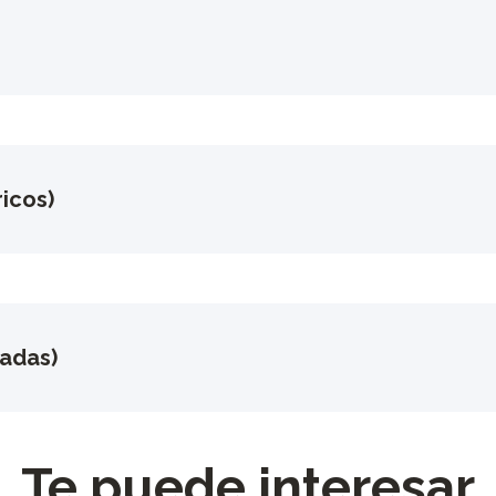
icos)
gadas)
Te puede interesar