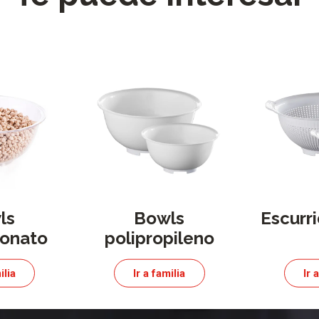
ls
Bowls
Escurr
bonato
polipropileno
ilia
Ir a familia
Ir 