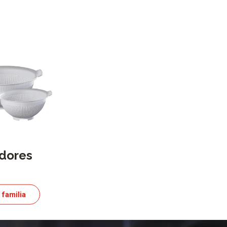
idores
a familia