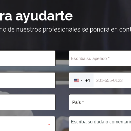
ra ayudarte
no de nuestros profesionales se pondrá en cont
+1
UNITED
STATES
+1