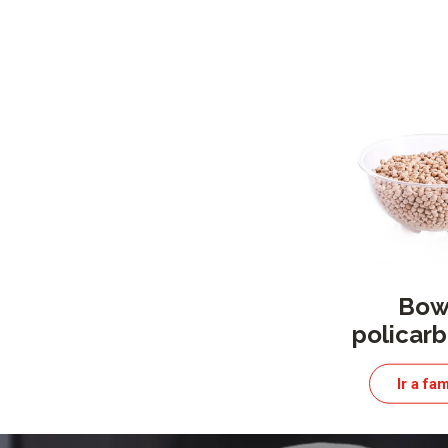
Bow
policar
Ir a fam