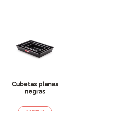
Cubetas planas
negras
Ir a familia