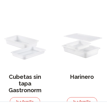
Cubetas sin
Harinero
tapa
Gastronorm
Ir a familia
Ir a familia