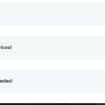
icos)
gadas)