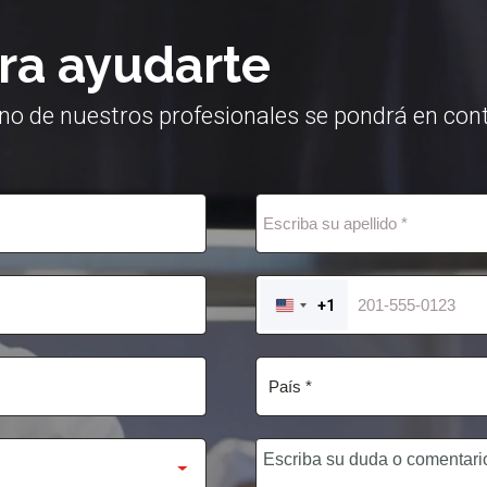
ra ayudarte
no de nuestros profesionales se pondrá en cont
+1
UNITED
STATES
+1