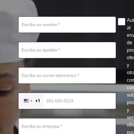
Aut
al
env
de
pr
ofe
y
otr
co
com
so
+1
pro
UNITED
STATES
y
+1
ser
ofr
por