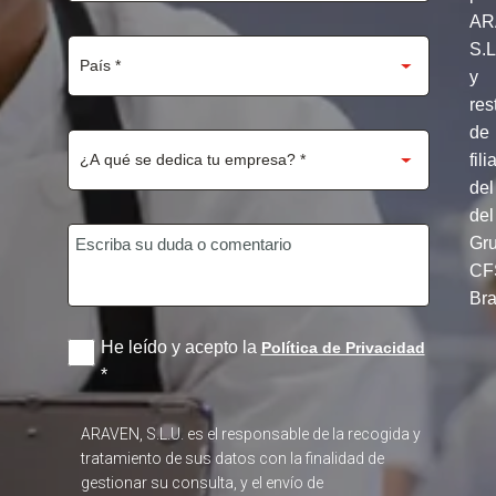
AR
S.
y
res
de
fili
del
del
Gr
CF
Br
He leído y acepto la
Política de Privacidad
*
ARAVEN, S.L.U. es el responsable de la recogida y
tratamiento de sus datos con la finalidad de
gestionar su consulta, y el envío de