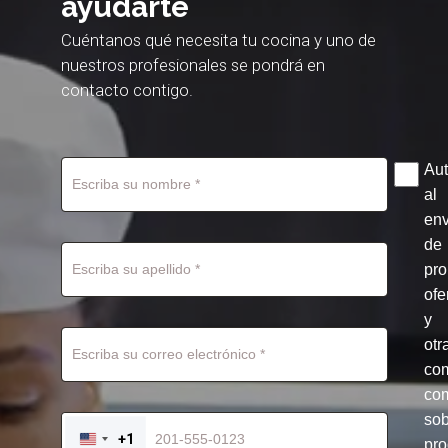
ayudarte
Cuéntanos qué necesita tu cocina y uno de
nuestros profesionales se pondrá en
contacto contigo.
Aut
al
env
de
pr
ofe
y
otr
co
com
so
+1
pro
UNITED