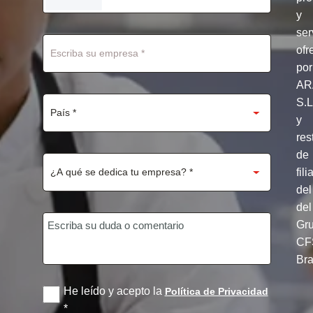
STATES
y
+1
ser
ofr
por
AR
S.
y
res
de
fili
del
del
Gr
CF
Br
He leído y acepto la
Política de Privacidad
*