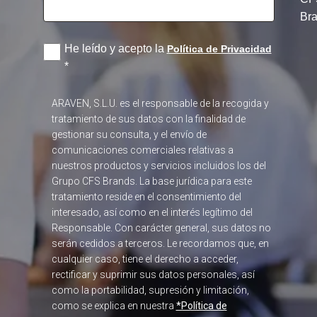
Br
He leído y acepto la
Política de Privacidad
*
ARAVEN, S.L.U. es el responsable de la recogida y
tratamiento de sus datos con la finalidad de
gestionar su consulta, y el envío de
comunicaciones comerciales relativas a
nuestros productos y servicios incluidos los del
Grupo CFS Brands. La base jurídica para este
tratamiento reside en el consentimiento del
interesado, así como en el interés legítimo del
Responsable. Con carácter general, sus datos no
serán cedidos a terceros. Le recordamos que, en
cualquier caso, tiene el derecho a acceder,
rectificar y suprimir sus datos personales, así
como la portabilidad, supresión y limitación,
como se explica en nuestra
*Política de