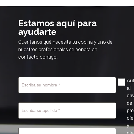
Estamos aquí para
ayudarte
Cuentanos qué necesita tu cocina y uno de
nuestros profesionales se pondrá en
contacto contigo.
Aut
al
env
de
pr
ofe
y
otr