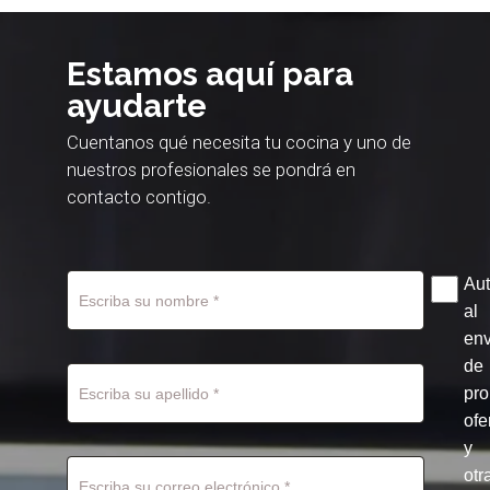
Estamos aquí para
ayudarte
Cuentanos qué necesita tu cocina y uno de
nuestros profesionales se pondrá en
contacto contigo.
Aut
al
env
de
pr
ofe
y
otr