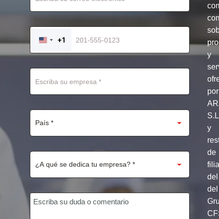
co
com
so
+1
pro
UNITED
STATES
y
+1
ser
ofr
por
AR
S.
y
res
de
fili
del
del
Gr
CF