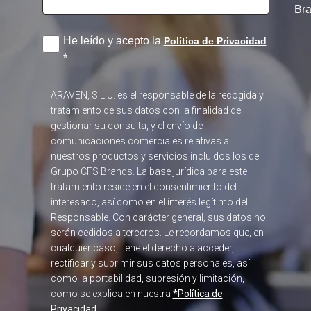
Br
He leído y acepto la
Política de Privacidad
*
ARAVEN, S.L.U. es el responsable de la recogida y
tratamiento de sus datos con la finalidad de
gestionar su consulta, y el envío de
comunicaciones comerciales relativas a
nuestros productos y servicios incluidos los del
Grupo CFS Brands. La base jurídica para este
tratamiento reside en el consentimiento del
interesado, así como en el interés legítimo del
Responsable. Con carácter general, sus datos no
serán cedidos a terceros. Le recordamos que, en
cualquier caso, tiene el derecho a acceder,
rectificar y suprimir sus datos personales, así
como la portabilidad, supresión y limitación,
como se explica en nuestra
*Política de
Privacidad