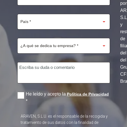
por
AR
S.
y
res
de
fili
del
del
Gr
CF
Br
He leído y acepto la
Política de Privacidad
*
ARAVEN, S.L.U. es el responsable de la recogida y
tratamiento de sus datos con la finalidad de