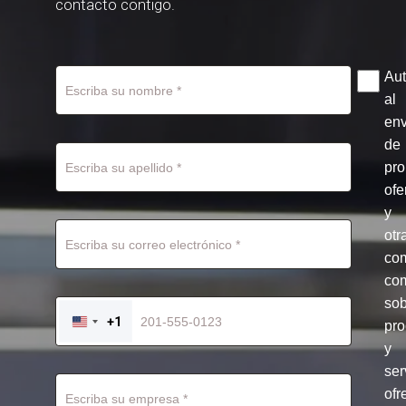
contacto contigo.
Aut
al
env
de
pr
ofe
y
otr
co
com
so
+1
pro
UNITED
STATES
y
+1
ser
ofr